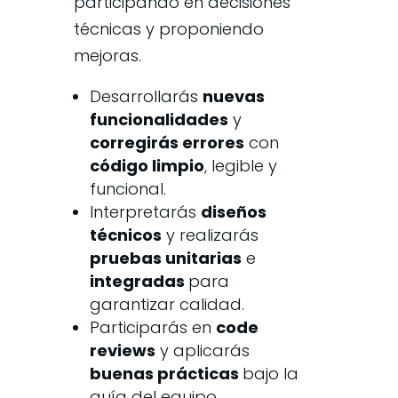
participando en decisiones
técnicas y proponiendo
mejoras.
Desarrollarás
nuevas
funcionalidades
y
corregirás errores
con
código limpio
, legible y
funcional.
Interpretarás
diseños
técnicos
y realizarás
pruebas unitarias
e
integradas
para
garantizar calidad.
Participarás en
code
reviews
y aplicarás
buenas prácticas
bajo la
guía del equipo.