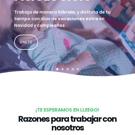
Trabaja de manera
híbrida,
y disfruta de tu
tiempo con días de
vacaciones extra
en
Navidad y cumpleaños
ÚNETE
¡TE ESPERAMOS EN LLEEGO!
Razones para trabajar con
nosotros